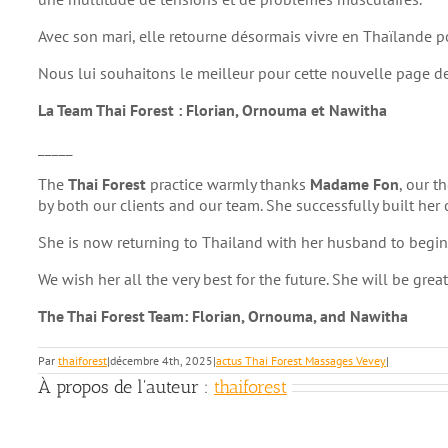
Avec son mari, elle retourne désormais vivre en Thaïlande 
Nous lui souhaitons le meilleur pour cette nouvelle page d
La Team Thai Forest : Florian, Ornouma et Nawitha
_____
The
Thai Forest
practice warmly thanks
Madame Fon
, our t
by both our clients and our team. She successfully built he
She is now returning to Thailand with her husband to begin 
We wish her all the very best for the future. She will be grea
The Thai Forest Team: Florian, Ornouma, and Nawitha
Par
thaiforest
|
décembre 4th, 2025
|
actus Thai Forest Massages Vevey
|
À propos de l'auteur :
thaiforest