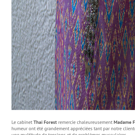
Le cabinet
Thai Forest
remercie chaleureusement
Madame 
humeur ont été grandement appréciées tant par notre clientè
une multitude de tensions et de problèmes musculaires.