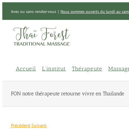
Passer
au
Avec ou sans rendez-vous
|
Nous sommes ouverts du lundi au same
contenu
Accueil
L’institut
Thérapeute
Massag
FON notre thérapeute retourne vivre en Thailande
Précédent
Suivant