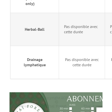
only)
Pas disponible avec
P
Herbal-Ball
cette durée
c
Drainage
Pas disponible avec
lymphatique
cette durée