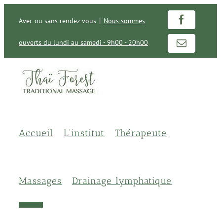
Passer
au
Avec ou sans rendez-vous
|
Nous sommes
Facebook
contenu
ouverts du lundi au samedi - 9h00 - 20h00
Email
Accueil
L’institut
Thérapeute
Massages
Drainage lymphatique