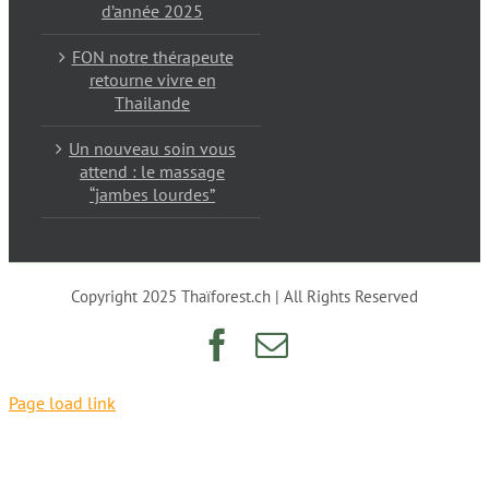
d’année 2025
FON notre thérapeute
retourne vivre en
Thailande
Un nouveau soin vous
attend : le massage
“jambes lourdes”
Copyright 2025 Thaïforest.ch | All Rights Reserved
Facebook
Email
Page load link