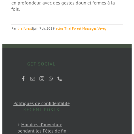
en profondeur, avec des gestes doux et fermes à la
fois.
Par
thaiforest
|
juin 7th, 2019
|
actus Thai Forest Massages Vevey
|
GET SOCIAL
Politiques de confidentalité
RECENT POSTS
Horaires d’ouverture
pendant les Fêtes de fin