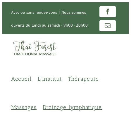
Passer
au
Avec ou sans rendez-vous
|
Nous sommes
Facebook
contenu
ouverts du lundi au samedi - 9h00 - 20h00
Email
Accueil
L’institut
Thérapeute
Massages
Drainage lymphatique