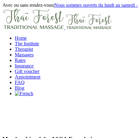
Skip
Avec ou sans rendez-vous
|
Nous sommes ouverts du lundi au samedi -
to
Facebook
Email
content
Home
The Institute
Therapist
Massages
Rates
Insurance
Gift voucher
Appointment
FAQ
Blog